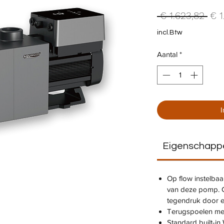
Nor
 € 1.623,82 
€ 1
prij
incl.Btw
Aantal
*
Eigenschapp
Op flow instelbaa
van deze pomp. G
tegendruk door een
Terugspoelen met
Standard built-in 