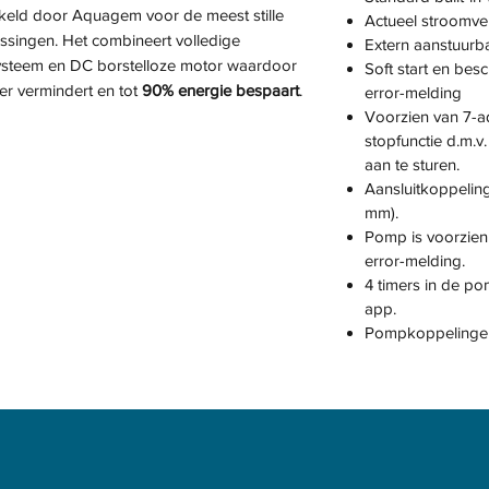
kkeld door Aquagem voor de meest stille
Actueel stroomver
ingen. Het combineert volledige
Extern aanstuurb
 systeem en DC borstelloze motor waardoor
Soft start en be
er vermindert en tot
90% energie bespaart
.
error-melding
Voorzien van 7-a
stopfunctie d.m.v.
aan te sturen.
Aansluitkoppelin
mm).
Pomp is voorzien
error-melding.
4 timers in de p
app.
Pompkoppelingen