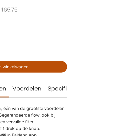
male
Verkoopprijs
.465,75
s
In winkelwagen
en
Voordelen
Specificaties
Hoe werkt het?
r, één van de grootste voordelen
egarandeerde flow, ook bij
 vervuilde filter.
 1 druk op de knop.
Wifi in Fairland app.