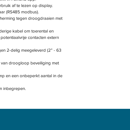
bruik af te lezen op display.
aar (RS485 modbus).
scherming tegen droogdraaien met
derige kabel om toerental en
 potentiaalvrije contacten extern
gen 2-delig meegeleverd (2” - 63
 van droogloop beveiliging met
omp en een onbeperkt aantal in de
 inbegrepen.