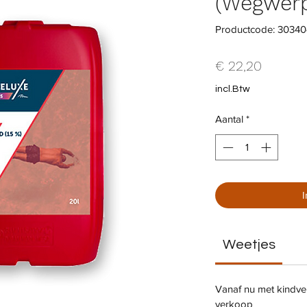
(Wegwer
Productcode: 3034
Prijs
€ 22,20
incl.Btw
Aantal
*
Weetjes
Vanaf nu met kindvei
verkoop