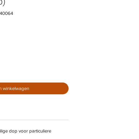
p)
040064
In winkelwagen
lige dop voor particuliere